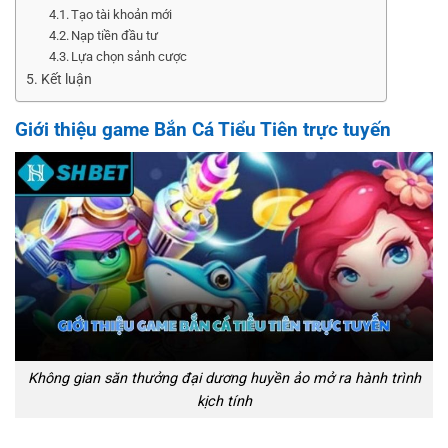
Tạo tài khoản mới
Nạp tiền đầu tư
Lựa chọn sảnh cược
Kết luận
Giới thiệu game Bắn Cá Tiểu Tiên trực tuyến
Không gian săn thưởng đại dương huyền ảo mở ra hành trình
kịch tính