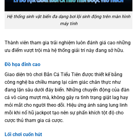
Hệ thống sinh vật biển đa dạng bơi lội sinh động trên màn hình
máy tính
Thành viên tham gia trải nghiệm luôn đánh giá cao những
ưu điểm vượt trội mà hệ thống giải trí này đang sở hữu.
Đồ họa đỉnh cao
Giao diện trò chơi Bắn Cá Tiểu Tiên được thiết kế bằng
công nghệ ba chiều mang lại cảm giác chân thực như
đang lặn sâu dưới đáy biển. Những chuyển động của đàn
cá vô cùng mượt mà, không gây ra tình trạng giật lag hay
mỏi mắt cho người theo dõi. Hiệu ứng ánh sáng lung linh
mỗi khi nổ hũ jackpot tạo nên sự phấn khích tột độ cho
cược thủ tham gia cá cược.
Lối chơi cuốn hút