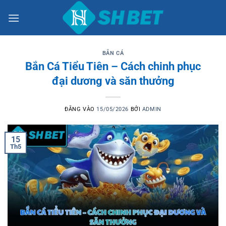
Bỏ
qua
nội
dung
BẮN CÁ
Bắn Cá Tiểu Tiên – Cách chinh phục
đại dương và săn thưởng
ĐĂNG VÀO
15/05/2026
BỞI
ADMIN
15
Th5