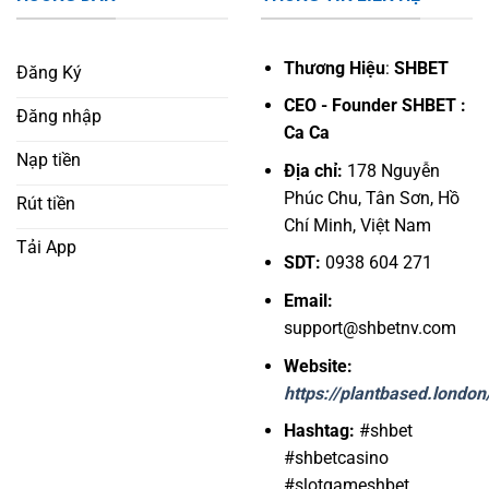
Thương Hiệu
:
SHBET
Đăng Ký
CEO - Founder SHBET :
Đăng nhập
Ca Ca
Nạp tiền
Địa chỉ:
178 Nguyễn
Phúc Chu, Tân Sơn, Hồ
Rút tiền
Chí Minh, Việt Nam
Tải App
SDT:
0938 604 271
Email:
support@shbetnv.com
Website:
https://plantbased.london
Hashtag:
#shbet
#shbetcasino
#slotgameshbet