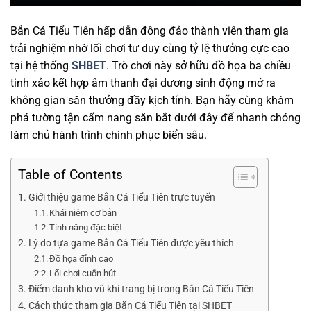
Bắn Cá Tiểu Tiên hấp dẫn đông đảo thành viên tham gia
trải nghiệm nhờ lối chơi tư duy cùng tỷ lệ thưởng cực cao
tại hệ thống
SHBET
. Trò chơi này sở hữu đồ họa ba chiều
tinh xảo kết hợp âm thanh đại dương sinh động mở ra
không gian săn thưởng đầy kịch tính. Bạn hãy cùng khám
phá tường tận cẩm nang săn bắt dưới đây để nhanh chóng
làm chủ hành trình chinh phục biển sâu.
Table of Contents
Giới thiệu game Bắn Cá Tiểu Tiên trực tuyến
Khái niệm cơ bản
Tính năng đặc biệt
Lý do tựa game Bắn Cá Tiểu Tiên được yêu thích
Đồ họa đỉnh cao
Lối chơi cuốn hút
Điểm danh kho vũ khí trang bị trong Bắn Cá Tiểu Tiên
Cách thức tham gia Bắn Cá Tiểu Tiên tại SHBET