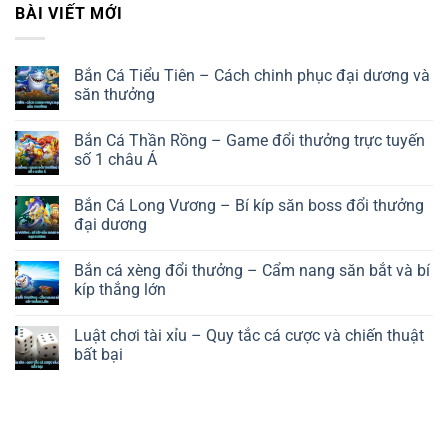
BÀI VIẾT MỚI
Bắn Cá Tiểu Tiên – Cách chinh phục đại dương và
săn thưởng
Bắn Cá Thần Rồng – Game đổi thưởng trực tuyến
số 1 châu Á
Bắn Cá Long Vương – Bí kíp săn boss đổi thưởng
đại dương
Bắn cá xèng đổi thưởng – Cẩm nang săn bắt và bí
kíp thắng lớn
Luật chơi tài xỉu – Quy tắc cá cược và chiến thuật
bất bại