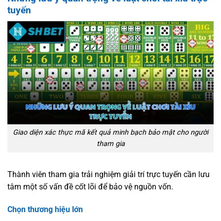
tuyến
Giao diện xác thực mã kết quả minh bạch bảo mật cho người
tham gia
Thành viên tham gia trải nghiệm giải trí trực tuyến cần lưu
tâm một số vấn đề cốt lõi để bảo vệ nguồn vốn.
Chọn thương hiệu lớn