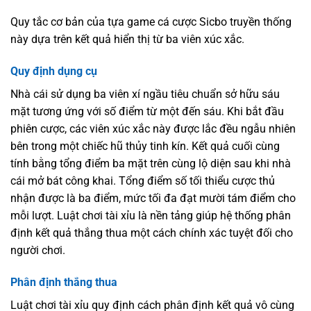
Quy tắc cơ bản của tựa game cá cược Sicbo truyền thống
này dựa trên kết quả hiển thị từ ba viên xúc xắc.
Quy định dụng cụ
Nhà cái sử dụng ba viên xí ngầu tiêu chuẩn sở hữu sáu
mặt tương ứng với số điểm từ một đến sáu. Khi bắt đầu
phiên cược, các viên xúc xắc này được lắc đều ngẫu nhiên
bên trong một chiếc hũ thủy tinh kín. Kết quả cuối cùng
tính bằng tổng điểm ba mặt trên cùng lộ diện sau khi nhà
cái mở bát công khai. Tổng điểm số tối thiểu cược thủ
nhận được là ba điểm, mức tối đa đạt mười tám điểm cho
mỗi lượt. Luật chơi tài xỉu là nền tảng giúp hệ thống phân
định kết quả thắng thua một cách chính xác tuyệt đối cho
người chơi.
Phân định thắng thua
Luật chơi tài xỉu quy định cách phân định kết quả vô cùng