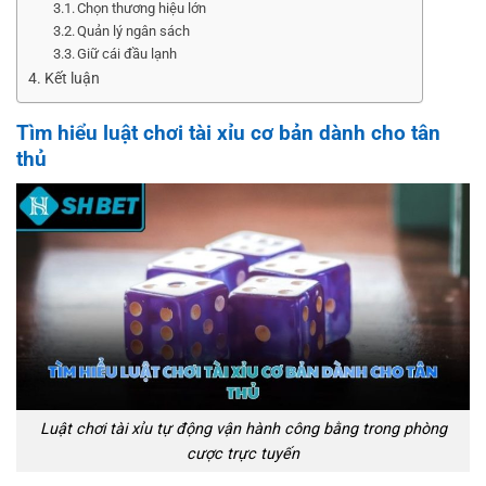
Chọn thương hiệu lớn
Quản lý ngân sách
Giữ cái đầu lạnh
Kết luận
Tìm hiểu luật chơi tài xỉu cơ bản dành cho tân
thủ
Luật chơi tài xỉu tự động vận hành công bằng trong phòng
cược trực tuyến