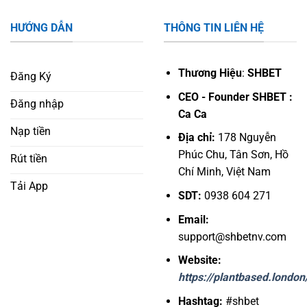
HƯỚNG DẪN
THÔNG TIN LIÊN HỆ
Thương Hiệu
:
SHBET
Đăng Ký
CEO - Founder SHBET :
Đăng nhập
Ca Ca
Nạp tiền
Địa chỉ:
178 Nguyễn
Phúc Chu, Tân Sơn, Hồ
Rút tiền
Chí Minh, Việt Nam
Tải App
SDT:
0938 604 271
Email:
support@shbetnv.com
Website:
https://plantbased.london
Hashtag:
#shbet