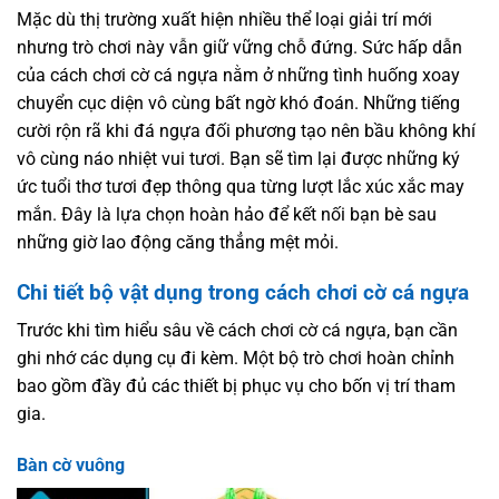
Mặc dù thị trường xuất hiện nhiều thể loại giải trí mới
nhưng trò chơi này vẫn giữ vững chỗ đứng. Sức hấp dẫn
của cách chơi cờ cá ngựa nằm ở những tình huống xoay
chuyển cục diện vô cùng bất ngờ khó đoán. Những tiếng
cười rộn rã khi đá ngựa đối phương tạo nên bầu không khí
vô cùng náo nhiệt vui tươi. Bạn sẽ tìm lại được những ký
ức tuổi thơ tươi đẹp thông qua từng lượt lắc xúc xắc may
mắn. Đây là lựa chọn hoàn hảo để kết nối bạn bè sau
những giờ lao động căng thẳng mệt mỏi.
Chi tiết bộ vật dụng trong cách chơi cờ cá ngựa
Trước khi tìm hiểu sâu về cách chơi cờ cá ngựa, bạn cần
ghi nhớ các dụng cụ đi kèm. Một bộ trò chơi hoàn chỉnh
bao gồm đầy đủ các thiết bị phục vụ cho bốn vị trí tham
gia.
Bàn cờ vuông