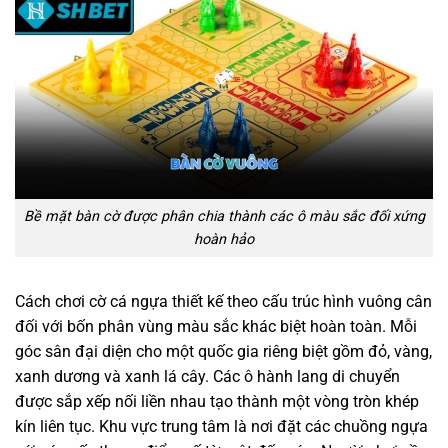
Bề mặt bàn cờ được phân chia thành các ô màu sắc đối xứng
hoàn hảo
Cách chơi cờ cá ngựa thiết kế theo cấu trúc hình vuông cân
đối với bốn phân vùng màu sắc khác biệt hoàn toàn. Mỗi
góc sân đại diện cho một quốc gia riêng biệt gồm đỏ, vàng,
xanh dương và xanh lá cây. Các ô hành lang di chuyển
được sắp xếp nối liền nhau tạo thành một vòng tròn khép
kín liên tục. Khu vực trung tâm là nơi đặt các chuồng ngựa