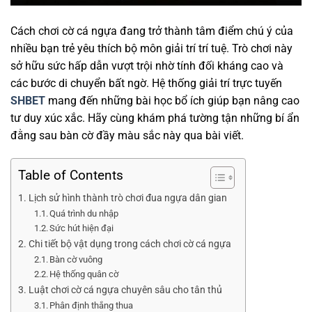
Cách chơi cờ cá ngựa đang trở thành tâm điểm chú ý của
nhiều bạn trẻ yêu thích bộ môn giải trí trí tuệ. Trò chơi này
sở hữu sức hấp dẫn vượt trội nhờ tính đối kháng cao và
các bước di chuyển bất ngờ. Hệ thống giải trí trực tuyến
SHBET
mang đến những bài học bổ ích giúp bạn nâng cao
tư duy xúc xắc. Hãy cùng khám phá tường tận những bí ẩn
đằng sau bàn cờ đầy màu sắc này qua bài viết.
Table of Contents
Lịch sử hình thành trò chơi đua ngựa dân gian
Quá trình du nhập
Sức hút hiện đại
Chi tiết bộ vật dụng trong cách chơi cờ cá ngựa
Bàn cờ vuông
Hệ thống quân cờ
Luật chơi cờ cá ngựa chuyên sâu cho tân thủ
Phân định thắng thua