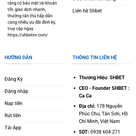
tảng có bảo mật tài khoản
tốt, giao dịch nhanh,
Liên hệ Shbet
thưởng tân thủ hấp dẫn
cùng nhiều ưu đãi định kỳ,
truy cập ngay
https://shbetnv.com/
HƯỚNG DẪN
THÔNG TIN LIÊN HỆ
Thương Hiệu
:
SHBET
Đăng Ký
CEO - Founder SHBET :
Đăng nhập
Ca Ca
Nạp tiền
Địa chỉ:
178 Nguyễn
Phúc Chu, Tân Sơn, Hồ
Rút tiền
Chí Minh, Việt Nam
Tải App
SDT:
0938 604 271