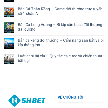
Bắn Cá Thần Rồng – Game đổi thưởng trực tuyến
số 1 châu Á
Bắn Cá Long Vương – Bí kíp săn boss đổi thưởng
đại dương
Bắn cá xèng đổi thưởng – Cẩm nang săn bắt và bí
kíp thắng lớn
Luật chơi tài xỉu – Quy tắc cá cược và chiến thuật
bất bại
VỀ CHÚNG TÔI