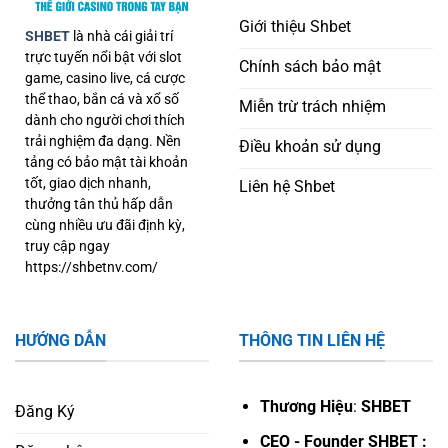
Giới thiệu Shbet
SHBET
là nhà cái giải trí
trực tuyến nổi bật với slot
Chính sách bảo mật
game, casino live, cá cược
thể thao, bắn cá và xổ số
Miễn trừ trách nhiệm
dành cho người chơi thích
trải nghiệm đa dạng. Nền
Điều khoản sử dụng
tảng có bảo mật tài khoản
tốt, giao dịch nhanh,
Liên hệ Shbet
thưởng tân thủ hấp dẫn
cùng nhiều ưu đãi định kỳ,
truy cập ngay
https://shbetnv.com/
HƯỚNG DẪN
THÔNG TIN LIÊN HỆ
Thương Hiệu
:
SHBET
Đăng Ký
CEO - Founder SHBET :