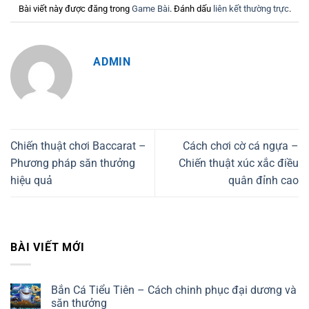
Bài viết này được đăng trong
Game Bài
. Đánh dấu
liên kết thường trực
.
ADMIN
Chiến thuật chơi Baccarat –
Cách chơi cờ cá ngựa –
Phương pháp săn thưởng
Chiến thuật xúc xắc điều
hiệu quả
quân đỉnh cao
BÀI VIẾT MỚI
Bắn Cá Tiểu Tiên – Cách chinh phục đại dương và
săn thưởng