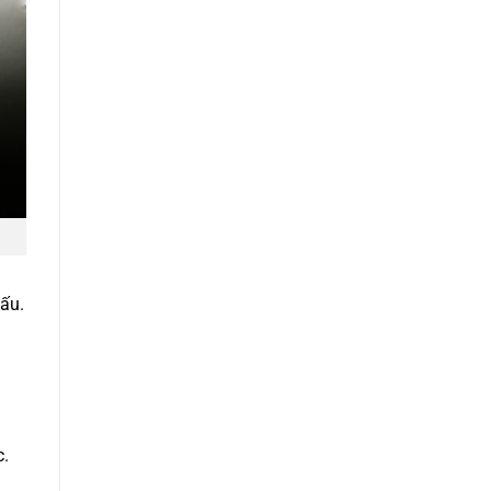
đấu.
c.