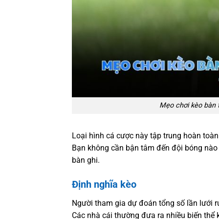
Mẹo chơi kèo bàn t
Loại hình cá cược này tập trung hoàn toàn
Bạn không cần bận tâm đến đội bóng nào 
bàn ghi.
Định nghĩa kèo
Người tham gia dự đoán tổng số lần lưới r
Các nhà cái thường đưa ra nhiều biến thể