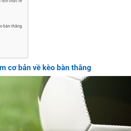
tích thực tế
èo bàn thắng
m cơ bản về kèo bàn thắng