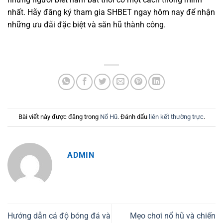
nhất. Hãy đăng ký tham gia SHBET ngay hôm nay để nhận
những ưu đãi đặc biệt và săn hũ thành công.
Bài viết này được đăng trong
Nổ Hũ
. Đánh dấu
liên kết thường trực
.
ADMIN
Hướng dẫn cá độ bóng đá và
Mẹo chơi nổ hũ và chiến