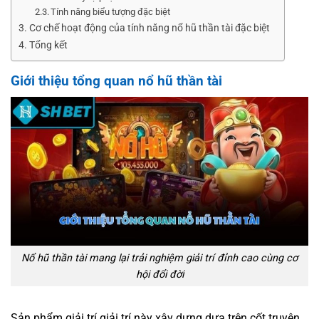
Tính năng biểu tượng đặc biệt
Cơ chế hoạt động của tính năng nổ hũ thần tài đặc biệt
Tổng kết
Giới thiệu tổng quan nổ hũ thần tài
Nổ hũ thần tài mang lại trải nghiệm giải trí đỉnh cao cùng cơ
hội đổi đời
Sản phẩm giải trí giải trí này xây dựng dựa trên cốt truyện