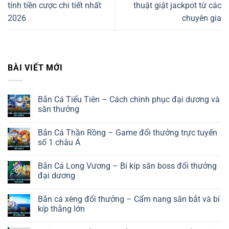
tính tiền cược chi tiết nhất
thuật giật jackpot từ các
2026
chuyên gia
BÀI VIẾT MỚI
Bắn Cá Tiểu Tiên – Cách chinh phục đại dương và
săn thưởng
Bắn Cá Thần Rồng – Game đổi thưởng trực tuyến
số 1 châu Á
Bắn Cá Long Vương – Bí kíp săn boss đổi thưởng
đại dương
Bắn cá xèng đổi thưởng – Cẩm nang săn bắt và bí
kíp thắng lớn