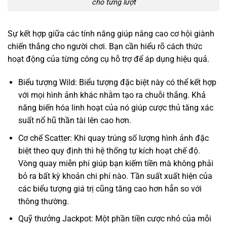
cho từng lượt
Sự kết hợp giữa các tính năng giúp nâng cao cơ hội giành
chiến thắng cho người chơi. Bạn cần hiểu rõ cách thức
hoạt động của từng công cụ hỗ trợ để áp dụng hiệu quả.
Biểu tượng Wild: Biểu tượng đặc biệt này có thể kết hợp
với mọi hình ảnh khác nhằm tạo ra chuỗi thắng. Khả
năng biến hóa linh hoạt của nó giúp cược thủ tăng xác
suất nổ hũ thần tài lên cao hơn.
Cơ chế Scatter: Khi quay trúng số lượng hình ảnh đặc
biệt theo quy định thì hệ thống tự kích hoạt chế độ.
Vòng quay miễn phí giúp bạn kiếm tiền mà không phải
bỏ ra bất kỳ khoản chi phí nào. Tần suất xuất hiện của
các biểu tượng giá trị cũng tăng cao hơn hẳn so với
thông thường.
Quỹ thưởng Jackpot: Một phần tiền cược nhỏ của mỗi