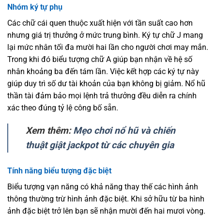
Nhóm ký tự phụ
Các chữ cái quen thuộc xuất hiện với tần suất cao hơn
nhưng giá trị thưởng ở mức trung bình. Ký tự chữ J mang
lại mức nhân tối đa mười hai lần cho người chơi may mắn.
Trong khi đó biểu tượng chữ A giúp bạn nhận về hệ số
nhân khoảng ba đến tám lần. Việc kết hợp các ký tự này
giúp duy trì số dư tài khoản của bạn không bị giảm. Nổ hũ
thần tài đảm bảo mọi lệnh trả thưởng đều diễn ra chính
xác theo đúng tỷ lệ công bố sẵn.
Xem thêm:
Mẹo chơi nổ hũ và chiến
thuật giật jackpot từ các chuyên gia
Tính năng biểu tượng đặc biệt
Biểu tượng vạn năng có khả năng thay thế các hình ảnh
thông thường trừ hình ảnh đặc biệt. Khi sở hữu từ ba hình
ảnh đặc biệt trở lên bạn sẽ nhận mười đến hai mươi vòng.