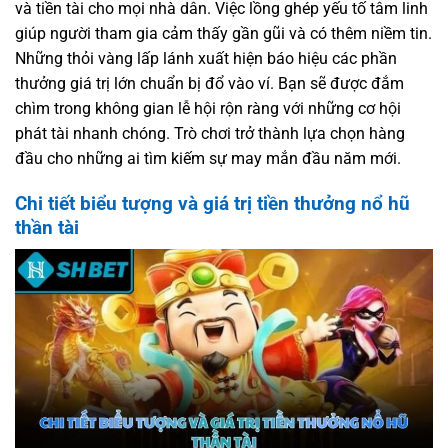
và tiền tài cho mọi nhà dân. Việc lồng ghép yếu tố tâm linh
giúp người tham gia cảm thấy gần gũi và có thêm niềm tin.
Những thỏi vàng lấp lánh xuất hiện báo hiệu các phần
thưởng giá trị lớn chuẩn bị đổ vào ví. Bạn sẽ được đắm
chìm trong không gian lễ hội rộn ràng với những cơ hội
phát tài nhanh chóng. Trò chơi trở thành lựa chọn hàng
đầu cho những ai tìm kiếm sự may mắn đầu năm mới.
Chi tiết biểu tượng và giá trị tiền thưởng nổ hũ
thần tài