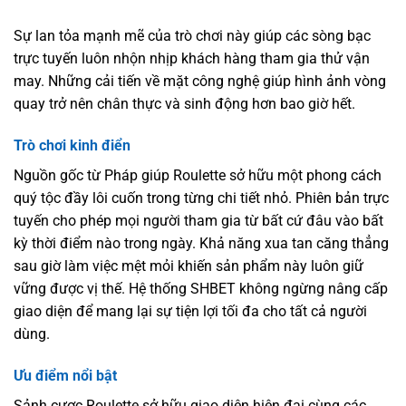
Sự lan tỏa mạnh mẽ của trò chơi này giúp các sòng bạc
trực tuyến luôn nhộn nhịp khách hàng tham gia thử vận
may. Những cải tiến về mặt công nghệ giúp hình ảnh vòng
quay trở nên chân thực và sinh động hơn bao giờ hết.
Trò chơi kinh điển
Nguồn gốc từ Pháp giúp Roulette sở hữu một phong cách
quý tộc đầy lôi cuốn trong từng chi tiết nhỏ. Phiên bản trực
tuyến cho phép mọi người tham gia từ bất cứ đâu vào bất
kỳ thời điểm nào trong ngày. Khả năng xua tan căng thẳng
sau giờ làm việc mệt mỏi khiến sản phẩm này luôn giữ
vững được vị thế. Hệ thống SHBET không ngừng nâng cấp
giao diện để mang lại sự tiện lợi tối đa cho tất cả người
dùng.
Ưu điểm nổi bật
Sảnh cược Roulette sở hữu giao diện hiện đại cùng các