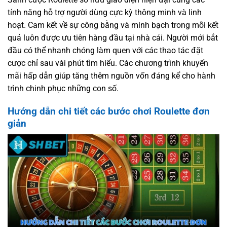
tính năng hỗ trợ người dùng cực kỳ thông minh và linh
hoạt. Cam kết về sự công bằng và minh bạch trong mỗi kết
quả luôn được ưu tiên hàng đầu tại nhà cái. Người mới bắt
đầu có thể nhanh chóng làm quen với các thao tác đặt
cược chỉ sau vài phút tìm hiểu. Các chương trình khuyến
mãi hấp dẫn giúp tăng thêm nguồn vốn đáng kể cho hành
trình chinh phục những con số.
Hướng dẫn chi tiết các bước chơi Roulette đơn
giản