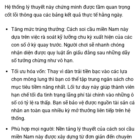
Hệ thống lý thuyết này chứng minh được tầm quan trọng
cốt lõi thông qua các bảng kết quả thực tế hằng ngày.
Tăng mức trúng thưởng: Cách soi cầu miền Nam này
dựa trên việc rà soát kỹ lưỡng chu kỳ xuất hiện của các
con số ở kỳ quay trước. Người chơi sẽ nhanh chóng
nhận diện được quy luật ẩn giấu đằng sau những dãy
số tưởng chừng như vô hạn.
Tối ưu hóa vốn: Thay vì dàn trải tiền bạc vào các lựa
chọn mông lung thì bạn có thể tập trung ngân sách cho
mục tiêu tiềm năng nhất. Lối tư duy này giúp thành viên
hạn chế tối đa tình trạng lãng phí tài chính vào những ô
số có tỷ lệ ra thấp. Bạn sẽ bảo vệ được nguồn tài sản cá
nhân an toàn qua nhiều kỳ mở thưởng liên tiếp trên hệ
thống.
Phù hợp mọi người: Nền tảng lý thuyết của cách soi cầu
miền Nam này được xây dựng từ đơn giản đến chuyên