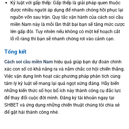
Kỷ luật với gấp thếp: Gấp thếp là giải pháp quen thuộc
được nhiều người áp dụng để nhanh chóng hồi phục lại
nguồn vốn sau trận. Quy tắc vận hành của cách soi cầu
miền Nam này là mỗi lần thất bại bạn sẽ tăng mức cược
lên gấp đôi. Tuy nhiên nếu không có một kế hoạch cắt
lỗ rõ ràng thì bạn sẽ nhanh chóng rơi vào cảnh cạn.
Tổng kết
Cách soi cầu miền Nam
hiệu quả giúp bạn dự đoán chính
xác con số có khả năng ra và nắm chắc cơ hội chiến thắng.
Việc vận dụng linh hoạt các phương pháp phân tích cùng
tâm lý kỷ luật sẽ mang lại quả ngọt xứng đáng. Hãy biến
những kiến thức số học bổ ích này thành công cụ đắc lực
để thay đổi cuộc đời mình. Đăng ký tài khoản ngay tại
SHBET và ứng dụng những chiến thuật chúng tôi chia sẻ
để gặt hái thành công nhé.