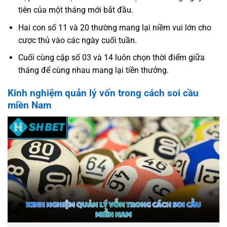
tiên của một tháng mới bắt đầu.
Hai con số 11 và 20 thường mang lại niềm vui lớn cho
cược thủ vào các ngày cuối tuần.
Cuối cùng cặp số 03 và 14 luôn chọn thời điểm giữa
tháng để cùng nhau mang lại tiền thưởng.
Kinh nghiệm quản lý vốn trong cách soi cầu
miền Nam